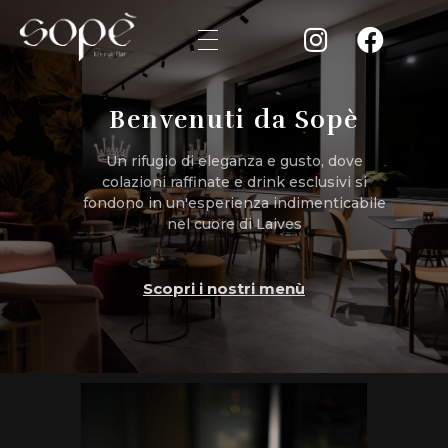
Sope
Benvenuti da Sopè
Un rifugio di eleganza e gusto, dove
colazioni raffinate e drink esclusivi si
fondono in un'esperienza indimenticabile
nel cuore di Laives
Scopri i nostri menù